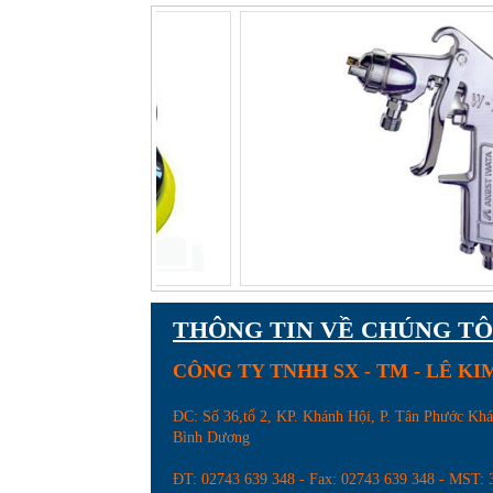
Thước kẹp điện tử
THÔNG TIN VỀ CHÚNG TÔ
CÔNG TY TNHH SX - TM - LÊ K
ĐC: Số 36,tổ 2, KP. Khánh Hội, P. Tân Phước Kh
Bình Dương
Đầu khoan 3C-W22
ĐT: 02743 639 348 - Fax: 02743 639 348 - MST: 