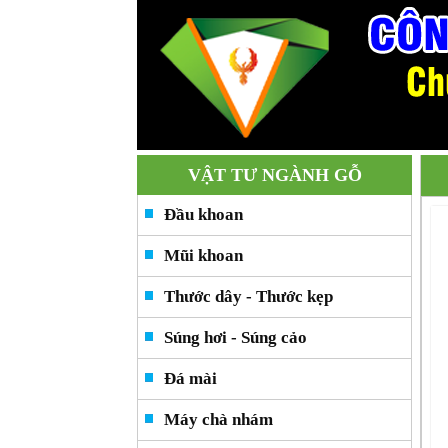
VẬT TƯ NGÀNH GỖ
Đầu khoan
Mũi khoan
Thước dây - Thước kẹp
Súng hơi - Súng cảo
Đá mài
Máy chà nhám