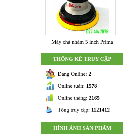
Máy chà nhám 5 inch Prima
THỐNG KÊ TRUY CẬP
Đang Online:
2
Online tuần:
1578
Online tháng:
2165
Tổng truy cập:
1121412
Súng khoan cong hình L 3/8"
HÌNH ẢNH SẢN PHẨM