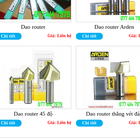
Dao router
Dao router Arden
Giá:
Liên hệ
Giá:
Chi tiết
Chi tiết
Dao router 45 độ
Dao router thẳng vét đ
Giá:
Liên hệ
Giá:
Chi tiết
Chi tiết