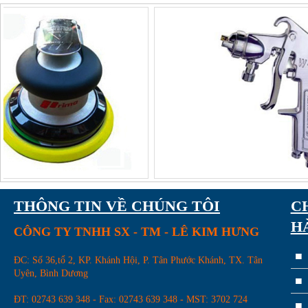
Thước kẹp điện tử
THÔNG TIN VỀ CHÚNG TÔI
C
H
CÔNG TY TNHH SX - TM - LÊ KIM HƯNG
ĐC: Số 36,tổ 2, KP. Khánh Hội, P. Tân Phước Khánh, TX. Tân
Uyên, Bình Dương
Đầu khoan 3C-W22
ĐT: 02743 639 348 - Fax: 02743 639 348 - MST: 3702 724