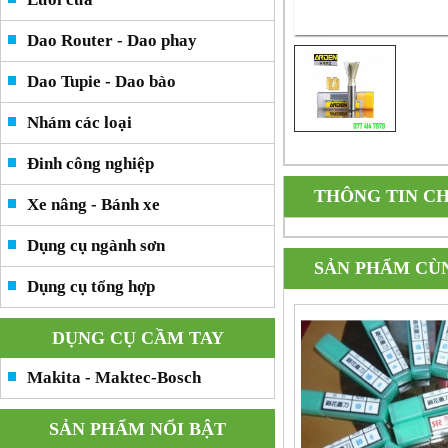
Dao Router - Dao phay
Dao Tupie - Dao bào
Nhám các loại
Đinh công nghiệp
THÔNG TIN CH
Xe nâng - Bánh xe
Dụng cụ ngành sơn
SẢN PHẨM CÙ
Dụng cụ tổng hợp
DỤNG CỤ CẦM TAY
Makita - Maktec-Bosch
SẢN PHẨM NỔI BẬT