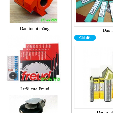
Dao toupi thẳng
Dao r
Chi tiết
Lưỡi cưa Freud
Dao rout