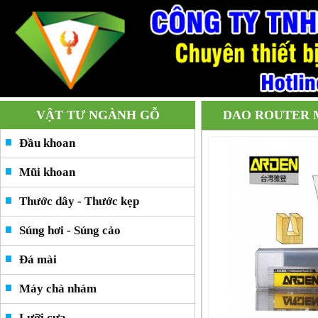
VẬT TƯ NGÀNH GỖ
DAO ROUTER 
Đầu khoan
Mũi khoan
Thước dây - Thước kẹp
Súng hơi - Súng cảo
Đá mài
Máy chà nhám
Lưỡi cưa