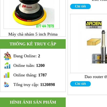
Chi tiết
Máy chà nhám 5 inch Prima
THỐNG KÊ TRUY CẬP
Đang Online:
2
Online tuần:
1200
Online tháng:
1787
Dao router t
Chi tiết
Tổng truy cập:
1120898
Súng khoan cong hình L 3/8"
HÌNH ẢNH SẢN PHẨM