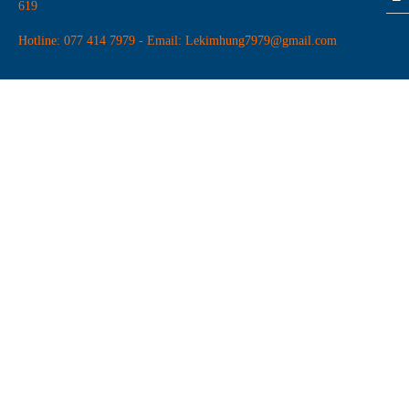
619
Hotline: 077 414 7979 - Email: Lekimhung7979@gmail.com
Dao router Arden
Đá mài hợp kim-mài lưỡi cưa