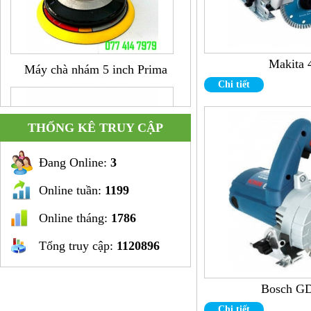
Máy chà nhám 5 inch Prima
Makita
Chi tiết
THỐNG KÊ TRUY CẬP
Đang Online:
3
Online tuần:
1199
Online tháng:
1786
Súng khoan cong hình L 3/8"
Tổng truy cập:
1120896
Bosch G
Chi tiết