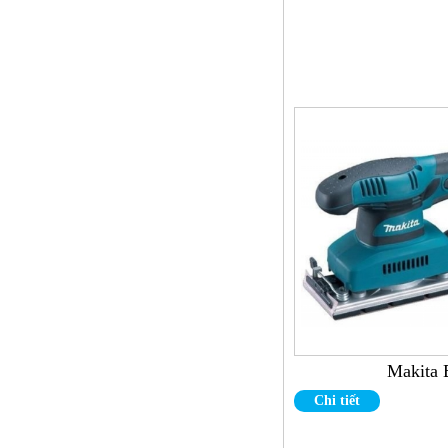
Súng vít thẳng 8H
Makita
Chi tiết
Thước kẹp cơ