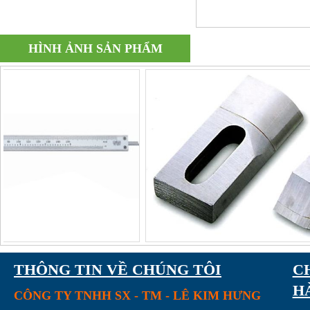
HÌNH ẢNH SẢN PHẨM
Mũi khoan sala 2 tầng
THÔNG TIN VỀ CHÚNG TÔI
C
H
CÔNG TY TNHH SX - TM - LÊ KIM HƯNG