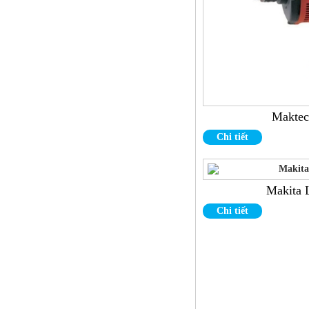
Dao router Arden
Makte
Chi tiết
Makita
Chi tiết
Đá mài hợp kim-mài lưỡi cưa
mâm