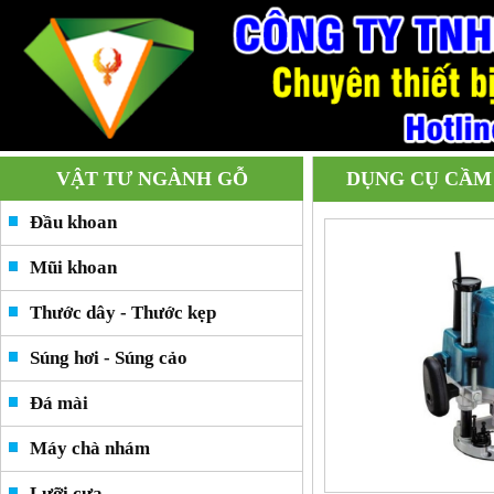
VẬT TƯ NGÀNH GỖ
DỤNG CỤ CẦM
Đầu khoan
Mũi khoan
Thước dây - Thước kẹp
Súng hơi - Súng cảo
Đá mài
Máy chà nhám
Lưỡi cưa