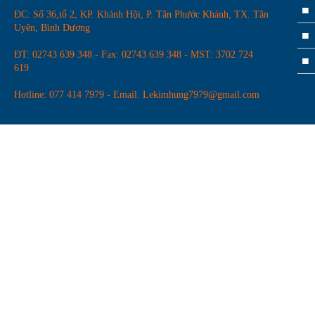
ĐC: Số 36,tổ 2, KP. Khánh Hội, P. Tân Phước Khánh, TX. Tân
Lưỡi cưa YueHong
Uyên, Bình Dương
ĐT: 02743 639 348 - Fax: 02743 639 348 - MST: 3702 724
619
Hotline: 077 414 7979 - Email: Lekimhung7979@gmail.com
Thước dây Tajima