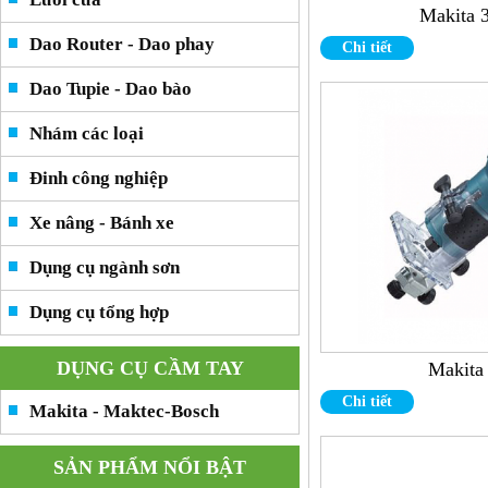
Makita 
Dao Router - Dao phay
Chi tiết
Dao Tupie - Dao bào
Nhám các loại
Đinh công nghiệp
Xe nâng - Bánh xe
Dụng cụ ngành sơn
Dụng cụ tổng hợp
DỤNG CỤ CẦM TAY
Makita
Chi tiết
Makita - Maktec-Bosch
SẢN PHẨM NỔI BẬT