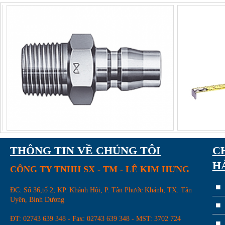
Dao router Arden
THÔNG TIN VỀ CHÚNG TÔI
C
H
CÔNG TY TNHH SX - TM - LÊ KIM HƯNG
ĐC: Số 36,tổ 2, KP. Khánh Hội, P. Tân Phước Khánh, TX. Tân
Uyên, Bình Dương
Đá mài hợp kim-mài lưỡi cưa
mâm
ĐT: 02743 639 348 - Fax: 02743 639 348 - MST: 3702 724