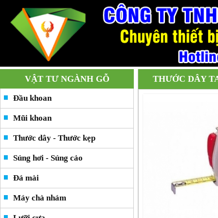
VẬT TƯ NGÀNH GỖ
THƯỚC DÂY T
Đầu khoan
Mũi khoan
Thước dây - Thước kẹp
Súng hơi - Súng cảo
Đá mài
Máy chà nhám
Lưỡi cưa