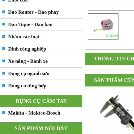
Dao Router - Dao phay
Dao Tupie - Dao bào
Nhám các loại
Đinh công nghiệp
THÔNG TIN CH
Xe nâng - Bánh xe
Dụng cụ ngành sơn
SẢN PHẨM CÙ
Dụng cụ tổng hợp
DỤNG CỤ CẦM TAY
Makita - Maktec-Bosch
SẢN PHẨM NỔI BẬT