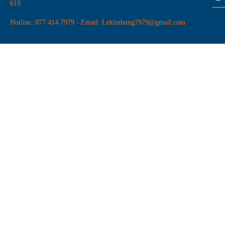
619
Hotline: 077 414 7979 - Email: Lekimhung7979@gmail.com
Súng vít thẳng 8H