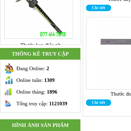
Chi tiết
Thước kẹp điện tử
THỐNG KÊ TRUY CẬP
Đang Online:
2
Online tuần:
1309
Online tháng:
1896
Thước đo
Chi tiết
Tổng truy cập:
1121039
Đầu khoan 3C-W22
HÌNH ẢNH SẢN PHẨM