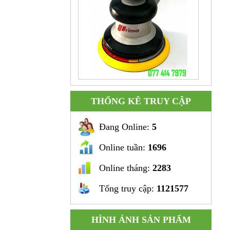
Máy chà nhám 5 inch Prima
THỐNG KÊ TRUY CẬP
Đang Online:
5
Online tuần:
1696
Online tháng:
2283
Tổng truy cập:
1121577
Súng khoan cong hình L 3/8"
HÌNH ẢNH SẢN PHẨM