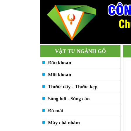
VẬT TƯ NGÀNH GỖ
Đầu khoan
Mũi khoan
Thước dây - Thước kẹp
Súng hơi - Súng cảo
Đá mài
Máy chà nhám