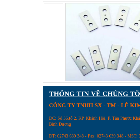
Thước kẹp điện tử
THÔNG TIN VỀ CHÚNG TÔ
CÔNG TY TNHH SX - TM - LÊ K
ĐC: Số 36,tổ 2, KP. Khánh Hội, P. Tân Phước Kh
Bình Dương
ĐT: 02743 639 348 - Fax: 02743 639 348 - MST: 