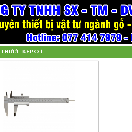
THƯỚC KẸP CƠ