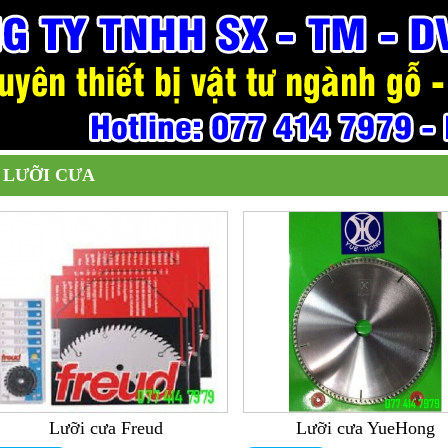
LƯỠI CƯA
Lưỡi cưa Freud
Lưỡi cưa YueHong