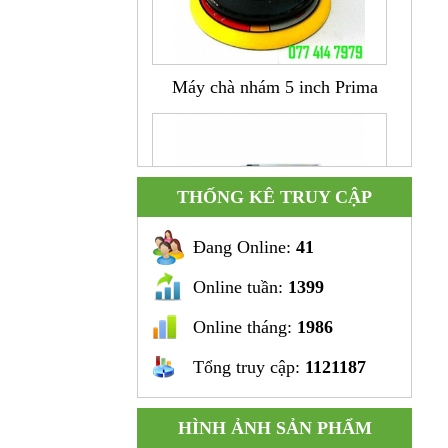
Máy chà nhám 5 inch Prima
THỐNG KÊ TRUY CẬP
Đang Online:
41
Online tuần:
1399
Súng khoan cong hình L 3/8"
Online tháng:
1986
Tổng truy cập:
1121187
HÌNH ẢNH SẢN PHẨM