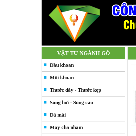
VẬT TƯ NGÀNH GỖ
Đầu khoan
Mũi khoan
Thước dây - Thước kẹp
Súng hơi - Súng cảo
Đá mài
Máy chà nhám