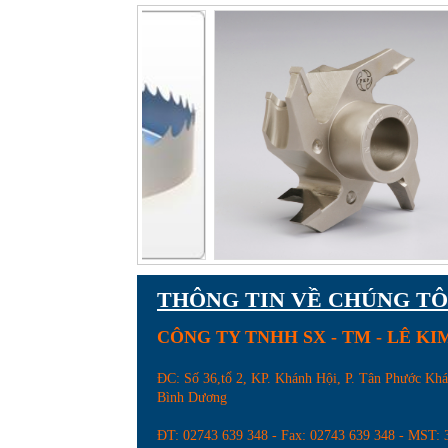
Thước kẹp điện tử
THÔNG TIN VỀ CHÚNG TÔ
CÔNG TY TNHH SX - TM - LÊ K
Đầu khoan 3C-W22
ĐC: Số 36,tổ 2, KP. Khánh Hội, P. Tân Phước Kh
Bình Dương
ĐT: 02743 639 348 - Fax: 02743 639 348 - MST: 