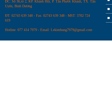
ĐC: Số 36,tổ 2, KP. Khánh Hội, P. Tân Phước Khánh, TX. Tân
Uyên, Bình Dương
ĐT: 02743 639 348 - Fax: 02743 639 348 - MST: 3702 724
619
Hotline: 077 414 7979 - Email: Lekimhung7979@gmail.com
Dao router Arden
Đá mài hợp kim-mài lưỡi cưa
mâm