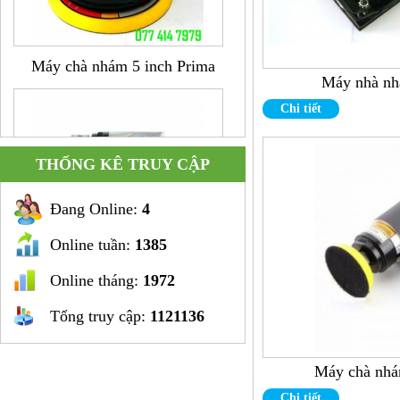
Máy chà nhám 5 inch Prima
Máy nhà n
Chi tiết
THỐNG KÊ TRUY CẬP
Đang Online:
4
Online tuần:
1385
Súng khoan cong hình L 3/8"
Online tháng:
1972
Tổng truy cập:
1121136
Máy chà nhá
Chi tiết