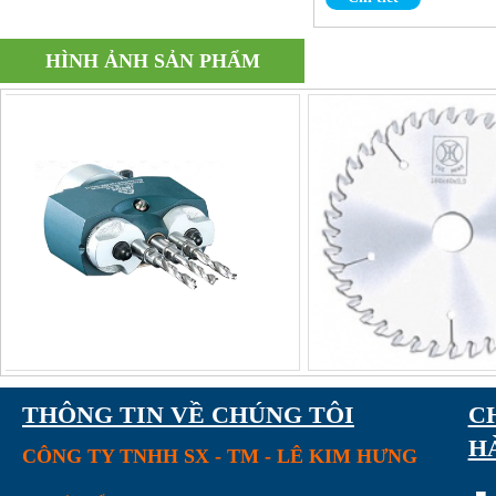
HÌNH ẢNH SẢN PHẨM
Thước kẹp điện tử
Đầu khoan 3C-W22
THÔNG TIN VỀ CHÚNG TÔI
C
H
CÔNG TY TNHH SX - TM - LÊ KIM HƯNG