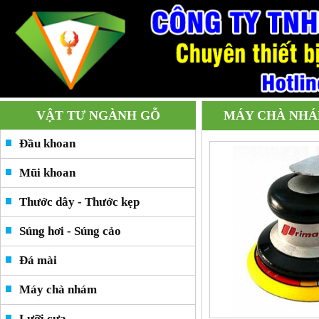
VẬT TƯ NGÀNH GỖ
MÁY CHÀ NH
Đầu khoan
Mũi khoan
Thước dây - Thước kẹp
Súng hơi - Súng cảo
Đá mài
Máy chà nhám
Lưỡi cưa